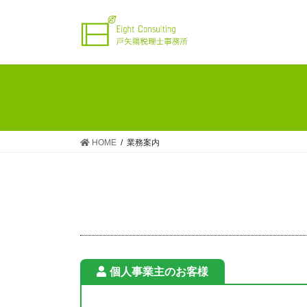
コ
ナ
ン
ビ
テ
ゲ
ン
ー
ツ
シ
へ
ョ
ス
ン
キ
に
ッ
移
HOME
業務案内
プ
動
個人事業主のお客様